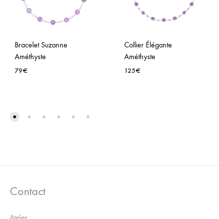
Bracelet Suzanne
Collier Élégante
Améthyste
Améthyste
79
€
125
€
AJOUTER
AJO
À
À
LA
LA
WISHLIST
WISH
Contact
Atelier :