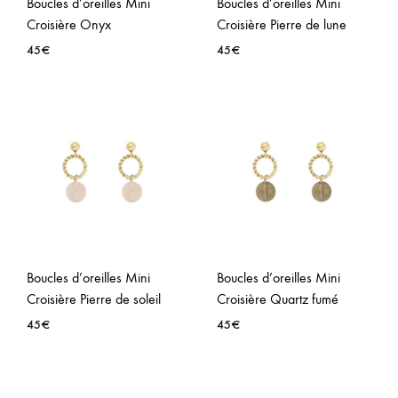
Boucles d’oreilles Mini
Boucles d’oreilles Mini
Croisière Onyx
Croisière Pierre de lune
45
€
45
€
AJOUTER
AJO
À
À
LA
LA
WISHLIST
WISH
Boucles d’oreilles Mini
Boucles d’oreilles Mini
Croisière Pierre de soleil
Croisière Quartz fumé
45
€
45
€
AJOUTER
AJO
À
À