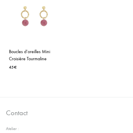
LA
LA
WISHLIST
WISH
Boucles d’oreilles Mini
Croisière Tourmaline
45
€
AJOUTER
À
LA
WISHLIST
Contact
Atelier :