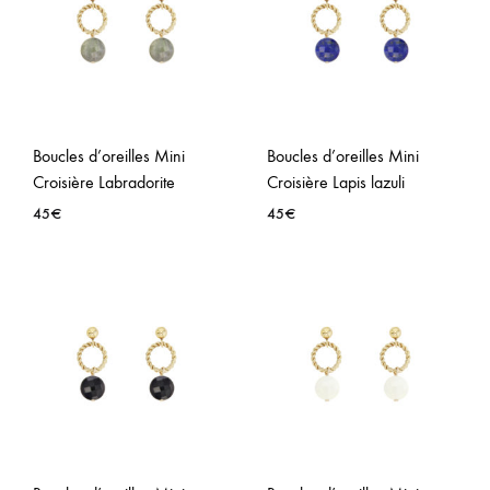
WISHLIST
WISH
Boucles d’oreilles Mini
Boucles d’oreilles Mini
Croisière Labradorite
Croisière Lapis lazuli
45
€
45
€
AJOUTER
AJO
À
À
LA
LA
WISHLIST
WISH