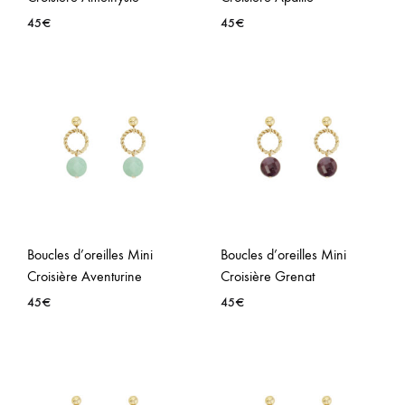
45
€
45
€
AJOUTER
AJO
À
À
LA
LA
WISHLIST
WISH
Boucles d’oreilles Mini
Boucles d’oreilles Mini
Croisière Aventurine
Croisière Grenat
45
€
45
€
AJOUTER
AJO
À
À
LA
LA