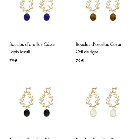
WISHLIST
WISH
Boucles d’oreilles César
Boucles d’oreilles César
Lapis lazuli
Œil de tigre
79
€
79
€
AJOUTER
AJO
À
À
LA
LA
WISHLIST
WISH