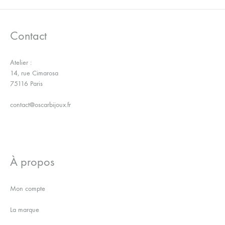
LA
LA
WISHLIST
WISH
Contact
Atelier :
14, rue Cimarosa
75116 Paris
contact@oscarbijoux.fr
À propos
Mon compte
La marque