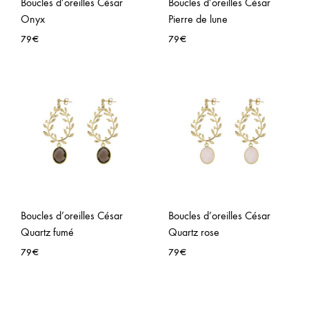
Boucles d’oreilles César
Boucles d’oreilles César
Onyx
Pierre de lune
79
€
79
€
AJOUTER
AJO
À
À
LA
LA
WISHLIST
WISH
Boucles d’oreilles César
Boucles d’oreilles César
Quartz fumé
Quartz rose
79
€
79
€
AJOUTER
AJO
À
À