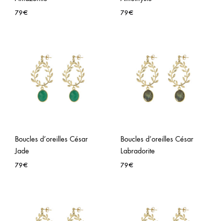
79
€
79
€
AJOUTER
AJO
À
À
LA
LA
WISHLIST
WISH
Boucles d’oreilles César
Boucles d’oreilles César
Jade
Labradorite
79
€
79
€
AJOUTER
AJO
À
À
LA
LA