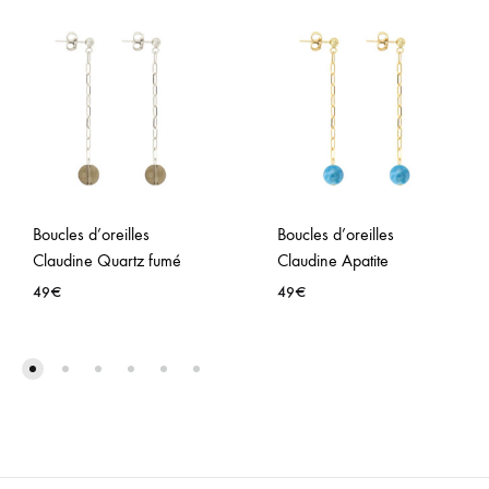
Boucles d’oreilles
Boucles d’oreilles
Claudine Quartz fumé
Claudine Apatite
49
€
49
€
AJOUTER
AJO
À
À
LA
LA
WISHLIST
WISH