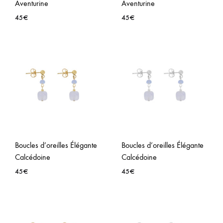
Aventurine
Aventurine
45
€
45
€
AJOUTER
AJO
À
À
LA
LA
WISHLIST
WISH
Boucles d’oreilles Élégante
Boucles d’oreilles Élégante
Calcédoine
Calcédoine
45
€
45
€
AJOUTER
AJO
À
À