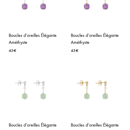
Boucles d’oreilles Élégante
Boucles d’oreilles Élégante
Améthyste
Améthyste
45
€
45
€
AJOUTER
AJO
À
À
LA
LA
WISHLIST
WISH
Boucles d’oreilles Élégante
Boucles d’oreilles Élégante