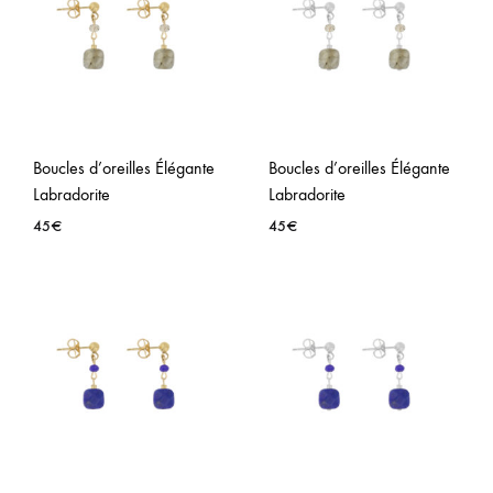
LA
LA
WISHLIST
WISH
Boucles d’oreilles Élégante
Boucles d’oreilles Élégante
Labradorite
Labradorite
45
€
45
€
AJOUTER
AJO
À
À
LA
LA
WISHLIST
WISH