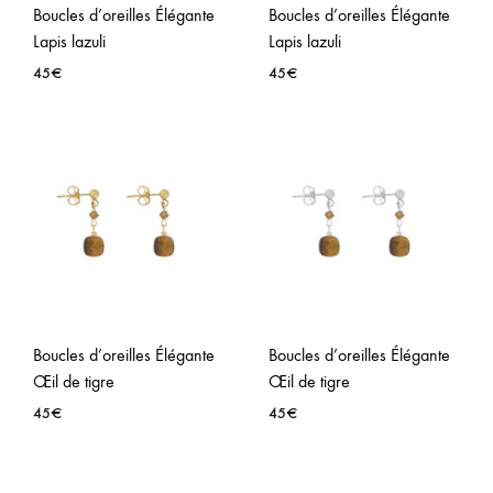
Boucles d’oreilles Élégante
Boucles d’oreilles Élégante
Lapis lazuli
Lapis lazuli
45
€
45
€
AJOUTER
AJO
À
À
LA
LA
WISHLIST
WISH
Boucles d’oreilles Élégante
Boucles d’oreilles Élégante
Œil de tigre
Œil de tigre
45
€
45
€
AJOUTER
AJO