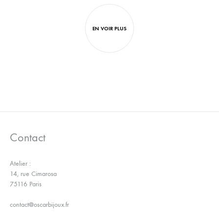
À
À
LA
LA
WISHLIST
WISH
EN VOIR PLUS
Contact
Atelier :
14, rue Cimarosa
75116 Paris
contact@oscarbijoux.fr