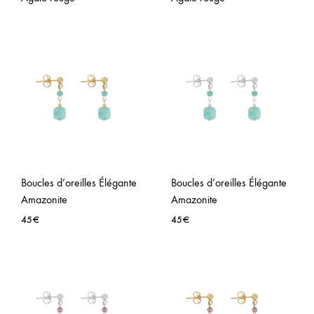
AJOUTER
AJO
À
À
LA
LA
WISHLIST
WISH
Boucles d’oreilles Élégante
Boucles d’oreilles Élégante
Amazonite
Amazonite
45
€
45
€
AJOUTER
AJO
À
À
LA
LA
WISHLIST
WISH