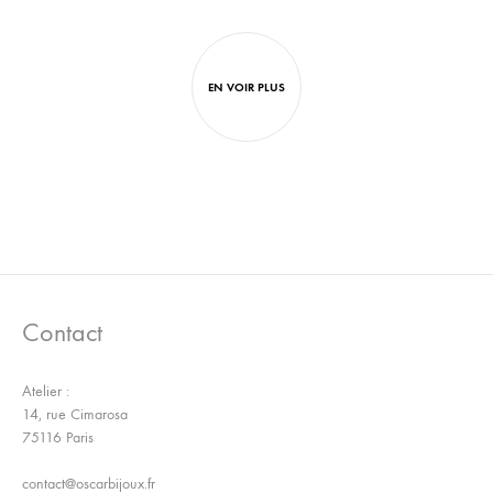
AJOUTER
AJO
À
À
LA
LA
WISHLIST
WISH
EN VOIR PLUS
Contact
Atelier :
14, rue Cimarosa
75116 Paris
contact@oscarbijoux.fr