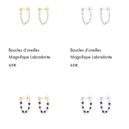
LA
LA
WISHLIST
WISH
Boucles d’oreilles
Boucles d’oreilles
Magnifique Labradorite
Magnifique Labradorite
65
€
65
€
AJOUTER
AJO
À
À
LA
LA
WISHLIST
WISH