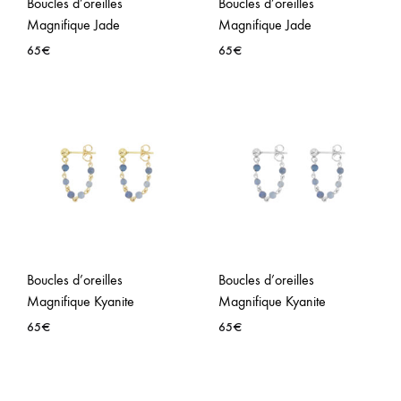
Boucles d’oreilles
Boucles d’oreilles
Magnifique Jade
Magnifique Jade
65
€
65
€
AJOUTER
AJO
À
À
LA
LA
WISHLIST
WISH
Boucles d’oreilles
Boucles d’oreilles
Magnifique Kyanite
Magnifique Kyanite
65
€
65
€
AJOUTER
AJO
À
À