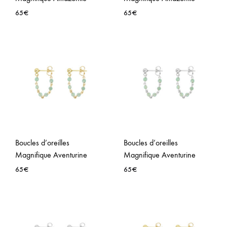
65
€
65
€
AJOUTER
AJO
À
À
LA
LA
WISHLIST
WISH
Boucles d’oreilles
Boucles d’oreilles
Magnifique Aventurine
Magnifique Aventurine
65
€
65
€
AJOUTER
AJO
À
À
LA
LA