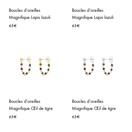
Boucles d’oreilles
Boucles d’oreilles
Magnifique Lapis lazuli
Magnifique Lapis lazuli
65
€
65
€
AJOUTER
AJO
À
À
LA
LA
WISHLIST
WISH
Boucles d’oreilles
Boucles d’oreilles
Magnifique Œil de tigre
Magnifique Œil de tigre
65
€
65
€