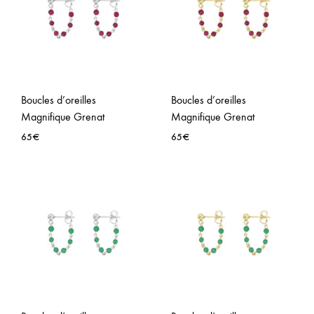
WISHLIST
WISH
Boucles d’oreilles
Boucles d’oreilles
Magnifique Grenat
Magnifique Grenat
65
€
65
€
AJOUTER
AJO
À
À
LA
LA
WISHLIST
WISH