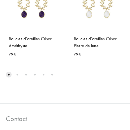
Boucles d’oreilles César
Boucles d’oreilles César
Améthyste
Pierre de lune
79
€
79
€
AJOUTER
AJO
À
À
LA
LA
WISHLIST
WISH
Contact