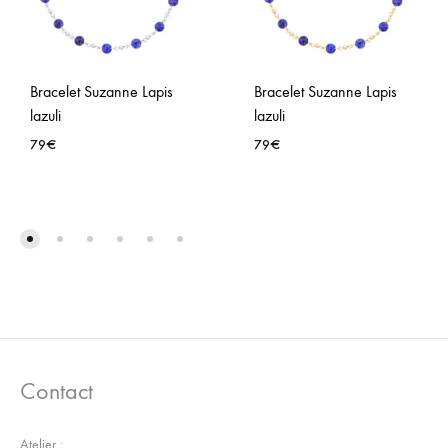
Bracelet Suzanne Lapis
Bracelet Suzanne Lapis
lazuli
lazuli
79
€
79
€
AJOUTER
AJO
À
À
LA
LA
WISHLIST
WISH
Contact
Atelier :