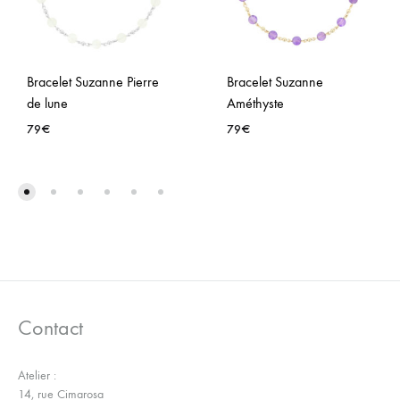
Bracelet Suzanne Pierre
Bracelet Suzanne
de lune
Améthyste
79
€
79
€
AJOUTER
AJO
À
À
LA
LA
WISHLIST
WISH
Contact
Atelier :
14, rue Cimarosa