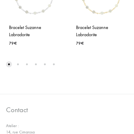
Bracelet Suzanne
Bracelet Suzanne
Labradorite
Labradorite
79
€
79
€
AJOUTER
AJO
À
À
LA
LA
WISHLIST
WISH
Contact
Atelier :
14, rue Cimarosa