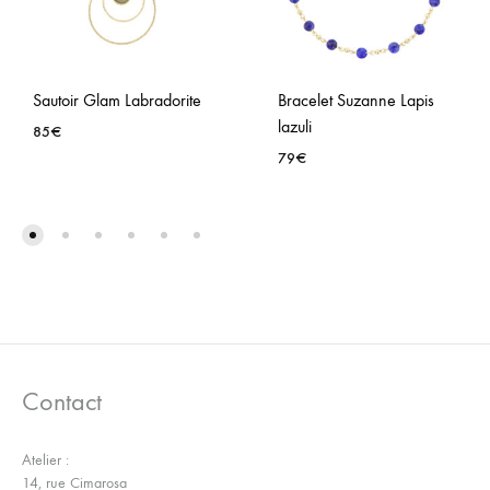
Sautoir Glam Labradorite
Bracelet Suzanne Lapis
lazuli
85
€
79
€
AJOUTER
À
AJO
LA
À
WISHLIST
LA
WISH
Contact
Atelier :
14, rue Cimarosa