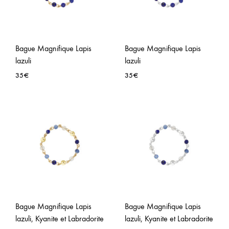
Bague Magnifique Lapis
Bague Magnifique Lapis
lazuli
lazuli
35
€
35
€
AJOUTER
AJO
À
À
LA
LA
WISHLIST
WISH
Bague Magnifique Lapis
Bague Magnifique Lapis
lazuli, Kyanite et Labradorite
lazuli, Kyanite et Labradorite