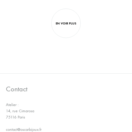
AJOUTER
À
À
LA
LA
WISH
WISHLIST
EN VOIR PLUS
Contact
Atelier :
14, rue Cimarosa
75116 Paris
contact@oscarbijoux.fr