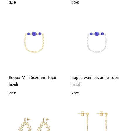
35
€
35
€
AJOUTER
AJO
À
À
LA
LA
WISHLIST
WISH
Bague Mini Suzanne Lapis
Bague Mini Suzanne Lapis
lazuli
lazuli
25
€
25
€
AJOUTER
AJO
À
À
LA
LA
WISHLIST
WISH