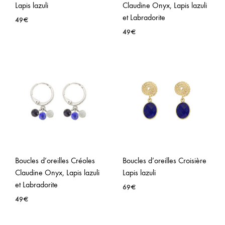
Lapis lazuli
Claudine Onyx, Lapis lazuli
et Labradorite
49
€
49
€
AJOUTER
À
AJO
LA
À
WISHLIST
LA
WISH
Boucles d’oreilles Créoles
Boucles d’oreilles Croisière
Claudine Onyx, Lapis lazuli
Lapis lazuli
et Labradorite
69
€
49
€
AJO