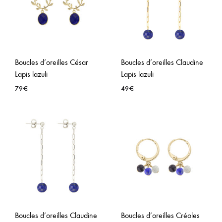
Boucles d’oreilles César
Boucles d’oreilles Claudine
Lapis lazuli
Lapis lazuli
79
€
49
€
AJOUTER
AJO
À
À
LA
LA
WISHLIST
WISH
Boucles d’oreilles Claudine
Boucles d’oreilles Créoles