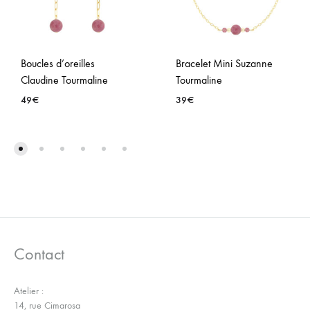
Boucles d’oreilles
Bracelet Mini Suzanne
Claudine Tourmaline
Tourmaline
49
€
39
€
AJOUTER
AJO
À
À
LA
LA
WISHLIST
WISH
Contact
Atelier :
14, rue Cimarosa