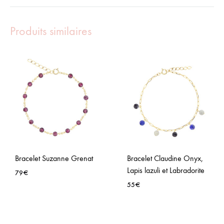
Produits similaires
Bracelet Suzanne Grenat
Bracelet Claudine Onyx,
Lapis lazuli et Labradorite
79
€
55
€
AJOUTER
À
AJO