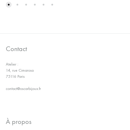
LA
À
WISHLIST
LA
WISH
Contact
Atelier :
14, rue Cimarosa
75116 Paris
contact@oscarbijoux.fr
À propos