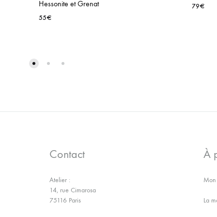
Hessonite et Grenat
79
€
55
€
AJOUTER
À
LA
WISHLIST
Contact
À 
Atelier :
Mon 
14, rue Cimarosa
75116 Paris
La m