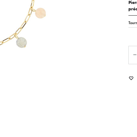
Pier
préc
Qua