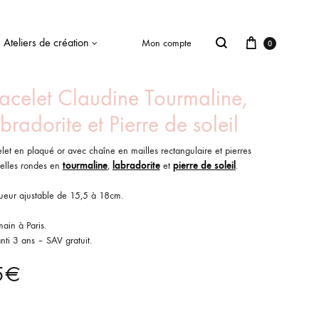
Ateliers de création
Mon compte
0
acelet Claudine Tourmaline,
bradorite et Pierre de soleil
let en plaqué or avec chaîne en mailles rectangulaire et pierres
relles rondes en
tourmaline
,
labradorite
et
pierre de soleil
.
ueur ajustable de 15,5 à 18cm.
main à Paris.
ti 3 ans – SAV gratuit.
5
€