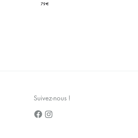
79
€
AJOUTER
AJOUTER
À
À
LA
LA
WISHLIST
WISHLIST
Suivez-nous !