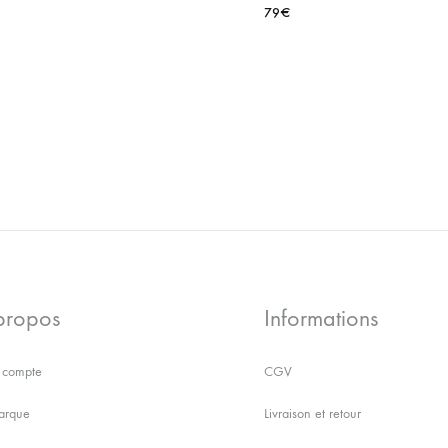
79
€
AJOUTER
À
LA
WISHLIST
propos
Informations
compte
CGV
arque
Livraison et retour