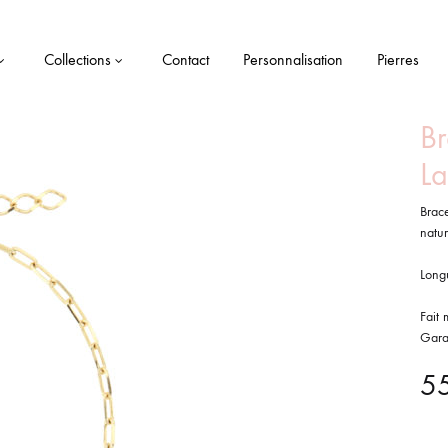
Collections
Contact
Personnalisation
Pierres
Br
La
Brace
natu
Long
Fait 
Garan
5