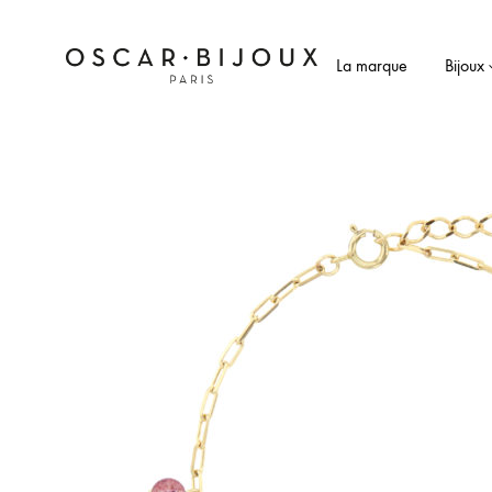
La marque
Bijoux
OSCAR
Bijoux
Bijoux
fantaisie
faits
main
à
Paris