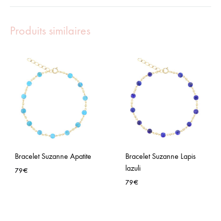
Produits similaires
Bracelet Suzanne Apatite
Bracelet Suzanne Lapis
lazuli
79
€
79
€
AJOUTER
À
AJO