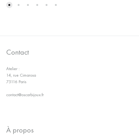
LA
À
WISHLIST
LA
WISH
Contact
Atelier :
14, rue Cimarosa
75116 Paris
contact@oscarbijoux.fr
À propos