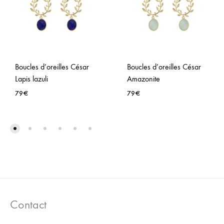
Boucles d’oreilles César
Boucles d’oreilles César
Lapis lazuli
Amazonite
79
€
79
€
AJOUTER
AJO
À
À
LA
LA
WISHLIST
WISH
Contact