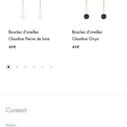
Boucles d’oreilles
Boucles d’oreilles
Claudine Pierre de lune
Claudine Onyx
49
€
49
€
AJOUTER
AJO
À
À
LA
LA
WISHLIST
WISH
Contact
Atelier :