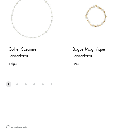
Collier Suzanne
Bague Magnifique
Labradorite
Labradorite
149
€
35
€
AJOUTER
AJO
À
À
LA
LA
WISHLIST
WISH
Contact