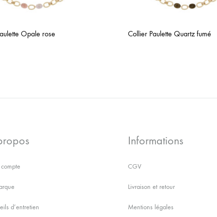
Paulette Opale rose
Collier Paulette Quartz fumé
AJOUTER
À
LA
WISHLIST
propos
Informations
compte
CGV
arque
Livraison et retour
ils d’entretien
Mentions légales