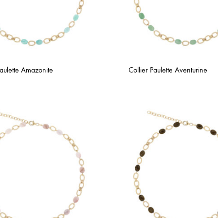
Paulette Amazonite
Collier Paulette Aventurine
AJOUTER
À
LA
WISHLIST