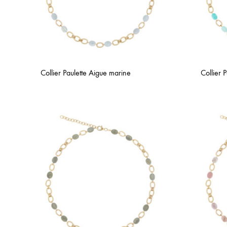
Collier Paulette Aigue marine
Collier 
AJOUTER
À
LA
WISHLIST