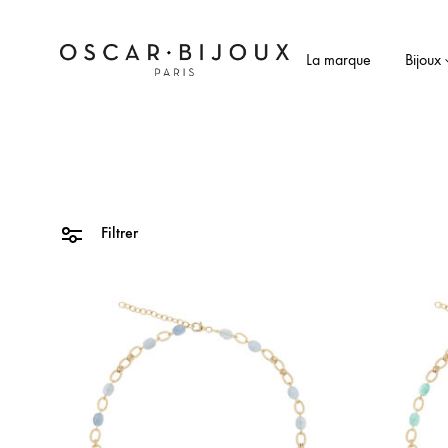
La marque
Bijoux
OSCAR
Bijoux
Bijoux
fantaisie
faits
main
à
Paris
Filtrer