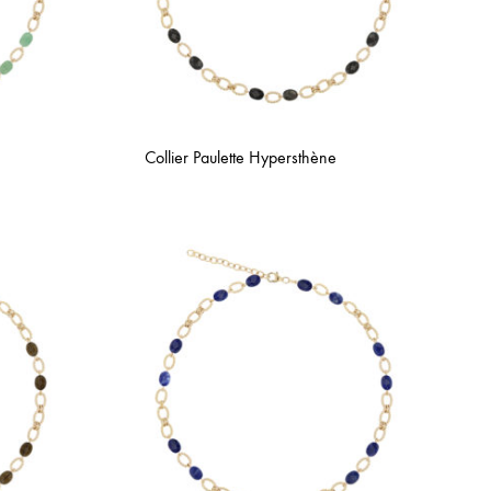
Collier Paulette Hypersthène
AJOUTER
AJOUTER
À
À
LA
LA
WISHLIST
WISHLIST