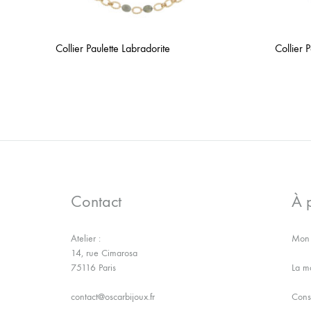
Collier Paulette Labradorite
Collier 
AJOUTER
À
LA
WISHLIST
Contact
À 
Atelier :
Mon 
14, rue Cimarosa
75116 Paris
La m
contact@oscarbijoux.fr
Conse