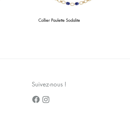
Collier Paulette Sodalite
AJOUTER
AJOUTER
À
À
LA
LA
WISHLIST
WISHLIST
Suivez-nous !