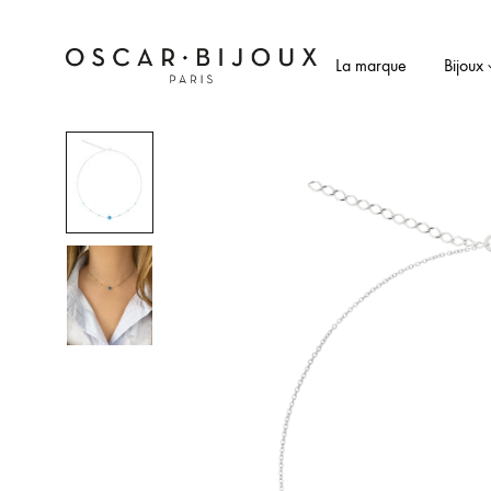
La marque
Bijoux
OSCAR
Bijoux
Bijoux
fantaisie
faits
main
à
Paris