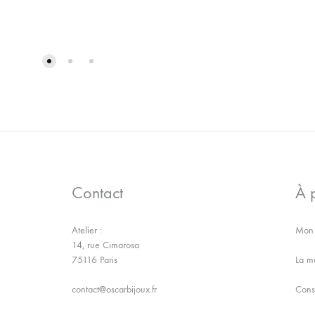
AJOUTER
À
LA
WISHLIST
Contact
À 
Atelier :
Mon 
14, rue Cimarosa
75116 Paris
La m
contact@oscarbijoux.fr
Conse