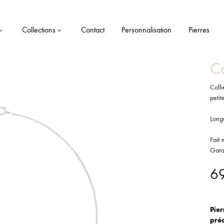
Collections
Contact
Personnalisation
Pierres
Co
Coll
petit
Long
Fait 
Garan
6
Pier
préc