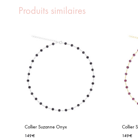
Produits similaires
Collier Suzanne Onyx
Collier
149
€
149
€