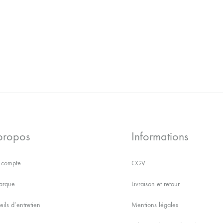
AJOUTER
À
LA
WISHLIST
propos
Informations
compte
CGV
arque
Livraison et retour
ils d’entretien
Mentions légales