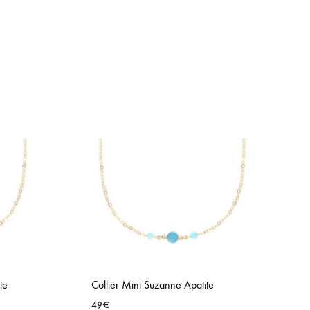
te
Collier Mini Suzanne Apatite
49
€