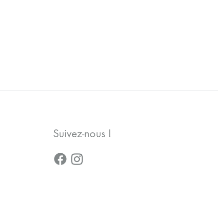
AJOUTER
AJOUTER
À
À
LA
LA
WISHLIST
WISHLIST
Suivez-nous !