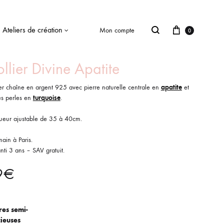
Ateliers de création
Mon compte
0
llier Divine Apatite
ier chaîne en argent 925 avec pierre naturelle centrale en
apatite
et
es perles en
turquoise
.
ueur ajustable de 35 à 40cm.
main à Paris.
ti 3 ans – SAV gratuit.
9
€
res semi-
ieuses