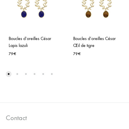
Boucles d’oreilles César
Boucles d’oreilles César
Lapis lazuli
Œil de tigre
79
€
79
€
AJOUTER
AJO
À
À
LA
LA
WISHLIST
WISH
Contact