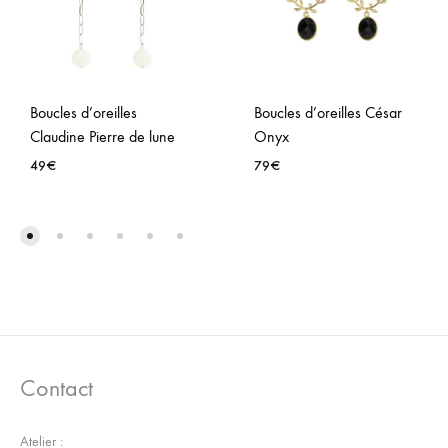
Boucles d’oreilles
Boucles d’oreilles César
Claudine Pierre de lune
Onyx
49
€
79
€
AJOUTER
AJO
À
À
LA
LA
WISHLIST
WISH
Contact
Atelier :